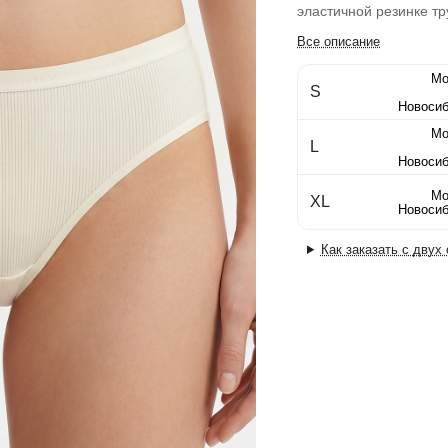
эластичной резинке тр
Все описание
Мо
S
Новосиб
Мо
L
Новосиб
Мо
XL
Новосиб
Как заказать с двух