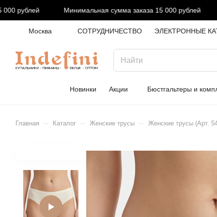
0 рублей
Минимальная сумма заказа 15 000 рублей
Москва
СОТРУДНИЧЕСТВО
ЭЛЕКТРОННЫЕ КА
Новинки
Акции
Бюстгальтеры и комп
–
–
–
Главная
Каталог
Женские трусы
Женские трусы (Арт. 5