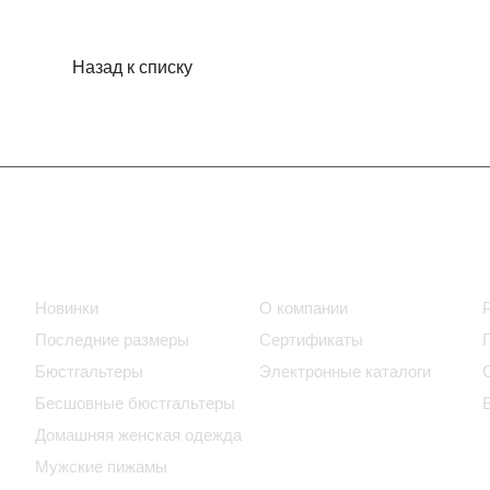
Назад к списку
Интернет-магазин
Компания
Новинки
О компании
Последние размеры
Сертификаты
Бюстгальтеры
Электронные каталоги
Бесшовные бюстгальтеры
Домашняя женская одежда
Мужские пижамы