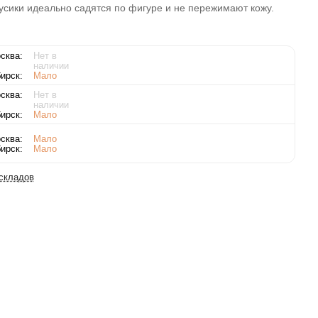
усики идеально садятся по фигуре и не пережимают кожу.
сква:
Нет в
наличии
ирск:
Мало
сква:
Нет в
наличии
ирск:
Мало
сква:
Мало
ирск:
Мало
 складов