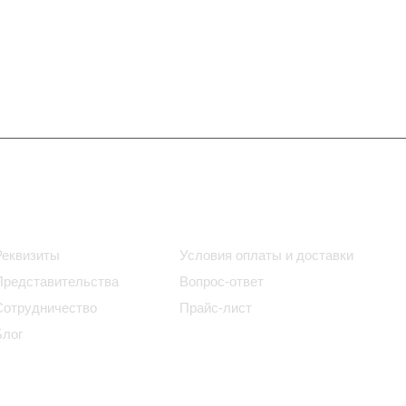
Информация
Помощь
Реквизиты
Условия оплаты и доставки
Представительства
Вопрос-ответ
Сотрудничество
Прайс-лист
Блог