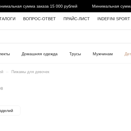
альная сумма заказа 15 000 рублей
Минимальная сумма за
ТАЛОГИ
ВОПРОС-ОТВЕТ
ПРАЙС-ЛИСТ
INDEFINI SPORT
лекты
Домашняя одежда
Трусы
Мужчинам
Де
–
ей
Пижамы для девочек
ов
зделий