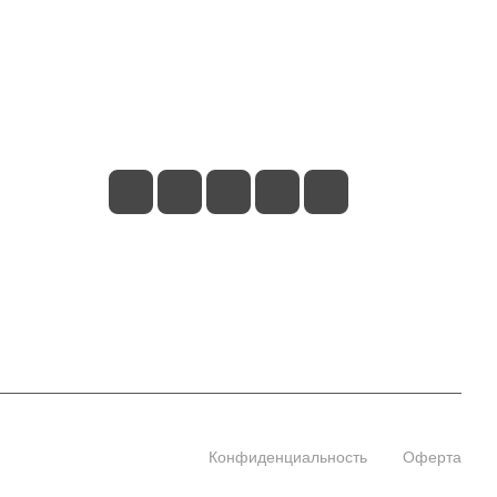
+7 (495) 660-50-80
info@indefini.com
Москва, Рязанский проспект, дом 3Б,
помещение 6/4
Конфиденциальность
Оферта