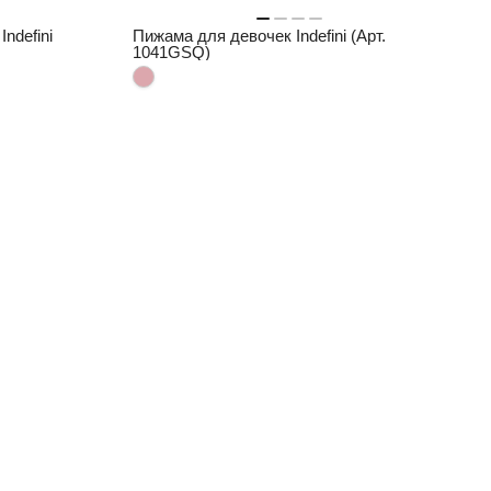
ndefini
Пижама для девочек Indefini (Арт.
1041GSQ)