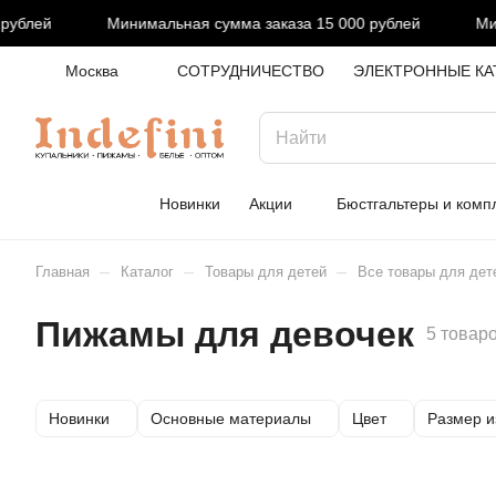
блей
Минимальная сумма заказа 15 000 рублей
Миним
Москва
СОТРУДНИЧЕСТВО
ЭЛЕКТРОННЫЕ КА
Новинки
Акции
Бюстгальтеры и комп
–
–
–
Главная
Каталог
Товары для детей
Все товары для дет
Пижамы для девочек
5 товар
Новинки
Основные материалы
Цвет
Размер и