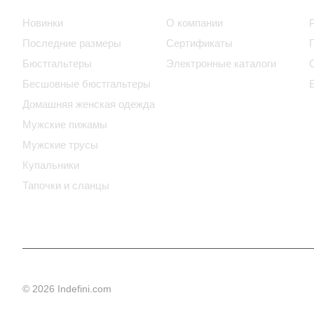
Новинки
О компании
Последние размеры
Сертификаты
Бюстгальтеры
Электронные каталоги
Бесшовные бюстгальтеры
Домашняя женская одежда
Мужские пижамы
Мужские трусы
Купальники
Тапочки и сланцы
© 2026 Indefini.com