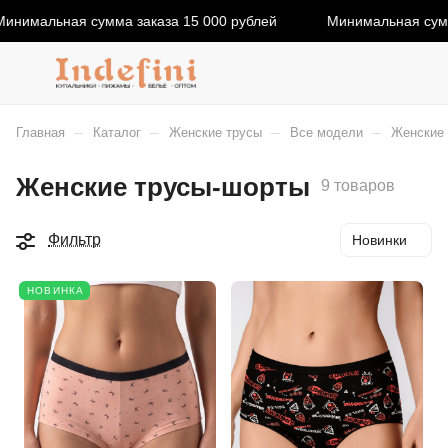
нимальная сумма заказа 15 000 рублей
Минимальная сумма 
–
–
–
–
Главная
Каталог
Женские трусы
Все модели
Женские
Женские трусы-шорты
9 товаров
Фильтр
Новинки
НОВИНКА