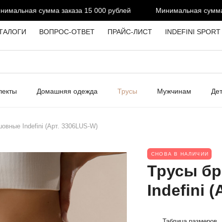
альная сумма заказа 15 000 рублей
Минимальная сумма за
ТАЛОГИ
ВОПРОС-ОТВЕТ
ПРАЙС-ЛИСТ
INDEFINI SPORT
лекты
Домашняя одежда
Трусы
Мужчинам
Де
овные Indefini (Арт. 3306LUS-W)
СНОВА В НАЛИЧИИ
Трусы б
Indefini 
Таблица размеров