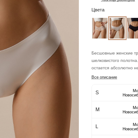
Цвета
Бесшовные женские тр
шелковистого полотна.
остается абсолютно н
Все описание
Мо
S
Новосиб
Мо
M
Новосиб
Мо
L
Новосиб