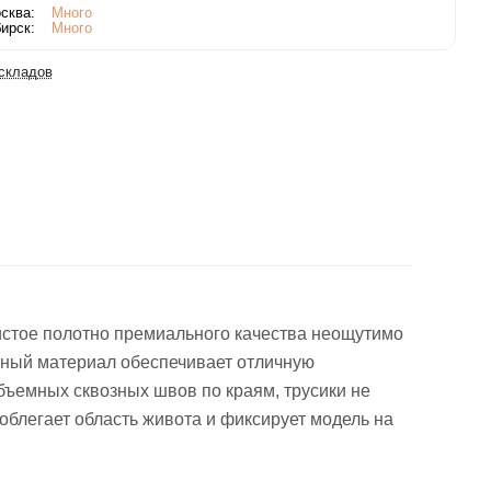
сква:
Много
ирск:
Много
 складов
истое полотно премиального качества неощутимо
ичный материал обеспечивает отличную
бъемных сквозных швов по краям, трусики не
блегает область живота и фиксирует модель на