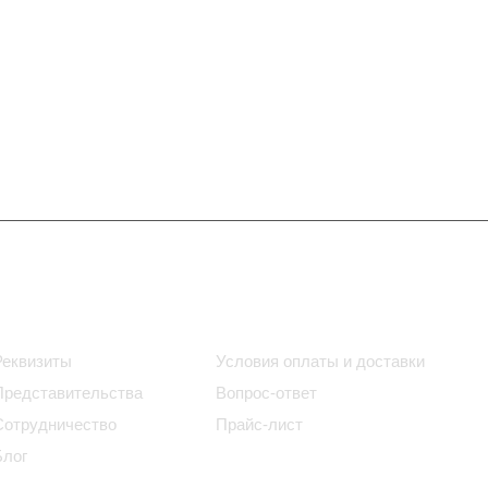
Информация
Помощь
Реквизиты
Условия оплаты и доставки
Представительства
Вопрос-ответ
Сотрудничество
Прайс-лист
Блог