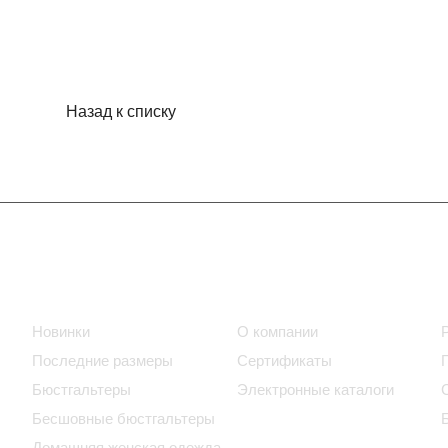
Назад к списку
Интернет-магазин
Компания
Новинки
О компании
Последние размеры
Сертификаты
Бюстгальтеры
Электронные каталоги
Бесшовные бюстгальтеры
Домашняя женская одежда