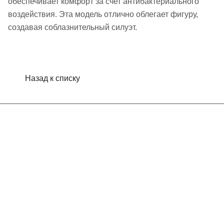
обеспечивает комфорт за счет антибактериального
воздействия. Эта модель отлично облегает фигуру,
создавая соблазнительный силуэт.
Назад к списку
Интернет-магазин
Компания
Информация
Помощь
Контакты
+7 (495) 660-50-80