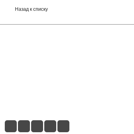
Назад к списку
Интернет-магазин
Компания
Информация
Помощь
Контакты
+7 (495) 660-50-80
info@indefini.com
Москва, Рязанский проспект, дом 3Б, помещение 6/4