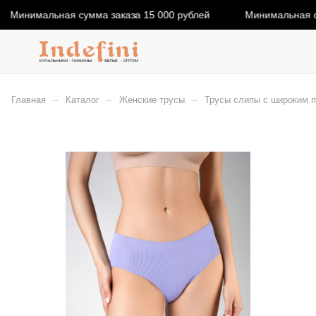
Минимальная сумма заказа 15 000 рублей
Минимальная су
–
–
–
Главная
Каталог
Женские трусы
Трусы слипы с широким по