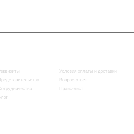
Информация
Помощь
Реквизиты
Условия оплаты и доставки
Представительства
Вопрос-ответ
Сотрудничество
Прайс-лист
Блог