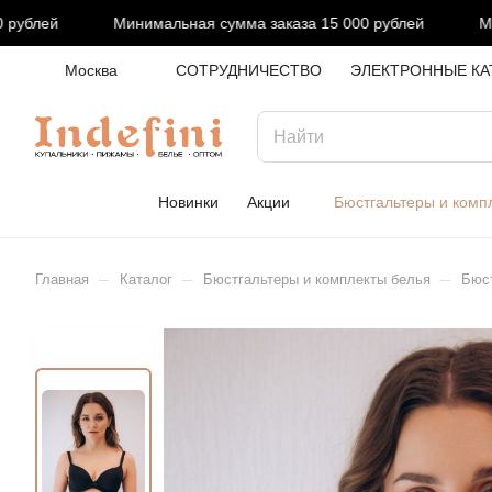
ублей
Минимальная сумма заказа 15 000 рублей
Мини
Москва
СОТРУДНИЧЕСТВО
ЭЛЕКТРОННЫЕ КА
Новинки
Акции
Бюстгальтеры и комп
–
–
–
Главная
Каталог
Бюстгальтеры и комплекты белья
Бюст