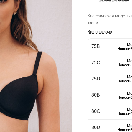
Классическая модель 
ткани.
Все описание
Мо
75B
Новосиб
Мо
75C
Новосиб
Мо
75D
Новосиб
Мо
80B
Новосиб
Мо
80C
Новосиб
Мо
80D
Новосиб