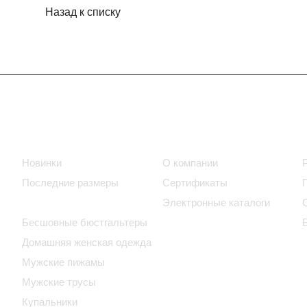
Назад к списку
Интернет-магазин
Компания
Новинки
О компании
Последние размеры
Сертификаты
Бюстгальтеры
Электронные каталоги
Бесшовные бюстгальтеры
Домашняя женская одежда
Мужские пижамы
Мужские трусы
Купальники