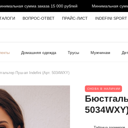
мальная сумма заказа 15 000 рублей
Минимальная сумма з
ТАЛОГИ
ВОПРОС-ОТВЕТ
ПРАЙС-ЛИСТ
INDEFINI SPORT
лекты
Домашняя одежда
Трусы
Мужчинам
Де
гальтер Пуш-ап Indefini (Арт. 5034WXY)
СНОВА В НАЛИЧИИ
Бюстгальт
5034WXY
Таблица размеров