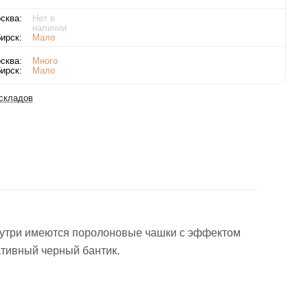
сква:
Нет в
наличии
ирск:
Мало
сква:
Много
ирск:
Мало
 складов
Внутри имеются поролоновые чашки с эффектом
ативный черный бантик.