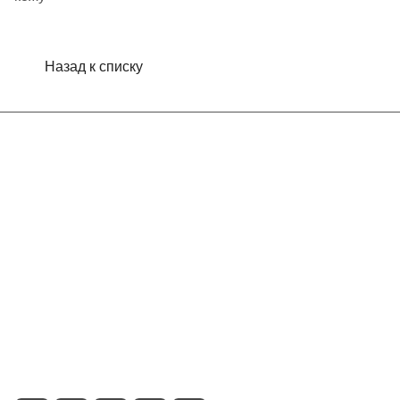
Назад к списку
Интернет-магазин
Компания
Информация
Помощь
Контакты
+7 (495) 660-50-80
info@indefini.com
Москва, Рязанский проспект, дом 3Б, помещение 6/4