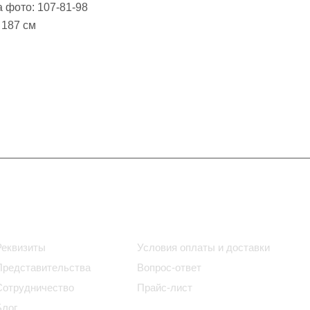
 фото: 107-81-98
 187 см
Информация
Помощь
Реквизиты
Условия оплаты и доставки
Представительства
Вопрос-ответ
Сотрудничество
Прайс-лист
Блог