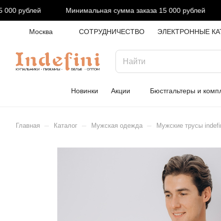
00 рублей
Минимальная сумма заказа 15 000 рублей
Москва
СОТРУДНИЧЕСТВО
ЭЛЕКТРОННЫЕ КА
Новинки
Акции
Бюстгальтеры и комп
–
–
–
Главная
Каталог
Мужская одежда
Мужские трусы indefi