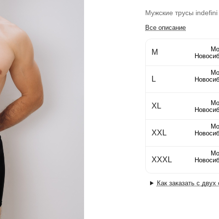
Мужские трусы indefini
Все описание
Мо
M
Новосиб
Мо
L
Новосиб
Мо
XL
Новосиб
Мо
XXL
Новосиб
Мо
XXXL
Новосиб
Как заказать с двух