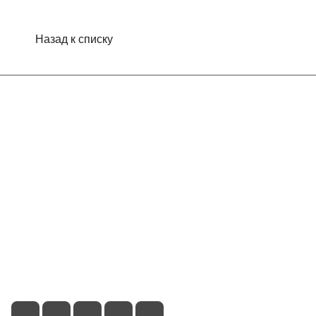
Назад к списку
Интернет-магазин
Компания
Информация
Помощь
Контакты
+7 (495) 660-50-80
info@indefini.com
Москва, Рязанский проспект, дом 3Б, помещение 6/4