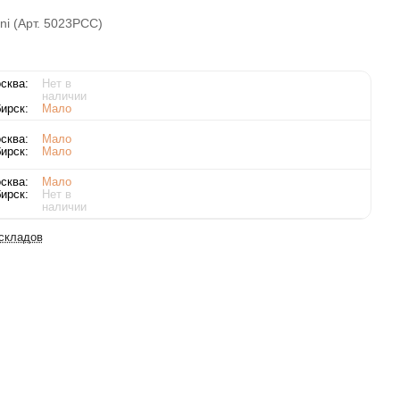
ni (Арт. 5023PCC)
сква:
Нет в
наличии
ирск:
Мало
сква:
Мало
ирск:
Мало
сква:
Мало
ирск:
Нет в
наличии
 складов