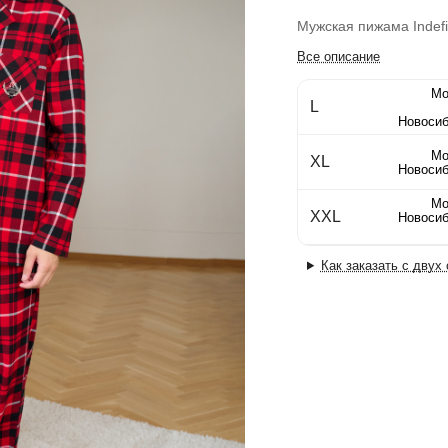
Мужская пижама Indefi
Все описание
Мо
L
Новосиб
Мо
XL
Новосиб
Мо
XXL
Новосиб
Как заказать с двух