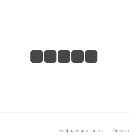
+7 (495) 660-50-80
info@indefini.com
Москва, Рязанский проспект, дом 3Б,
помещение 6/4
Конфиденциальность
Оферта