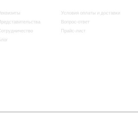
Информация
Помощь
Реквизиты
Условия оплаты и доставки
Представительства
Вопрос-ответ
Сотрудничество
Прайс-лист
Блог