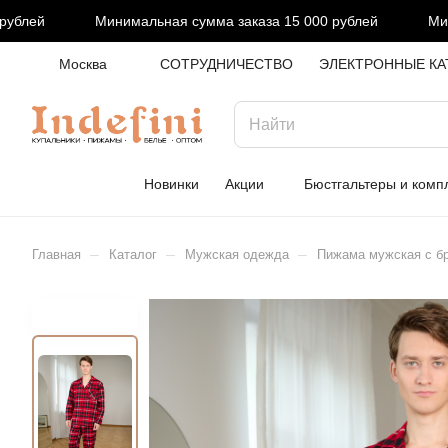
блей
Минимальная сумма заказа 15 000 рублей
Миним
Москва
СОТРУДНИЧЕСТВО
ЭЛЕКТРОННЫЕ КА
Новинки
Акции
Бюстгальтеры и комп
–
–
–
Главная
Каталог
Мужская одежда
Пижама мужская с бр