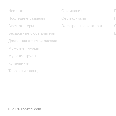
Интернет-магазин
Компания
Новинки
О компании
Последние размеры
Сертификаты
Бюстгальтеры
Электронные каталоги
Бесшовные бюстгальтеры
Домашняя женская одежда
Мужские пижамы
Мужские трусы
Купальники
Тапочки и сланцы
© 2026 Indefini.com