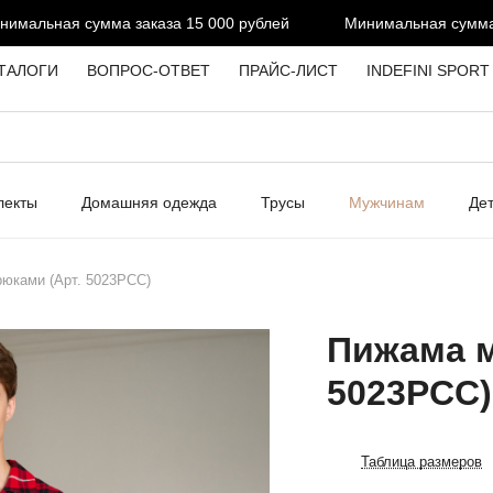
альная сумма заказа 15 000 рублей
Минимальная сумма зак
ТАЛОГИ
ВОПРОС-ОТВЕТ
ПРАЙС-ЛИСТ
INDEFINI SPORT
лекты
Домашняя одежда
Трусы
Мужчинам
Де
юками (Арт. 5023PCC)
Пижама м
5023PCC)
Таблица размеров