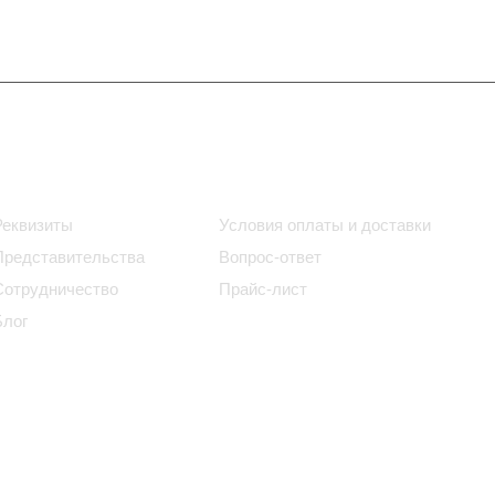
Информация
Помощь
Реквизиты
Условия оплаты и доставки
Представительства
Вопрос-ответ
Сотрудничество
Прайс-лист
Блог