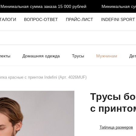
нимальная сумма заказа 15 000 рублей
Минимальная сумма
ТАЛОГИ
ВОПРОС-ОТВЕТ
ПРАЙС-ЛИСТ
INDEFINI SPORT
лекты
Домашняя одежда
Трусы
Мужчинам
Де
пка красные с принтом Indefini (Арт. 4026MUF)
Трусы бо
с принтом
Таблица размеров