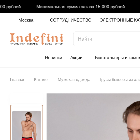
 рублей
Минимальная сумма заказа 15 000 рублей
Ми
Москва
СОТРУДНИЧЕСТВО
ЭЛЕКТРОННЫЕ КА
Новинки
Акции
Бюстгальтеры и комп
–
–
–
Главная
Каталог
Мужская одежда
Трусы боксеры из хло