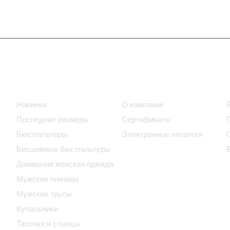
Интернет-магазин
Компания
Новинки
О компании
Последние размеры
Сертификаты
Бюстгальтеры
Электронные каталоги
Бесшовные бюстгальтеры
Домашняя женская одежда
Мужские пижамы
Мужские трусы
Купальники
Тапочки и сланцы