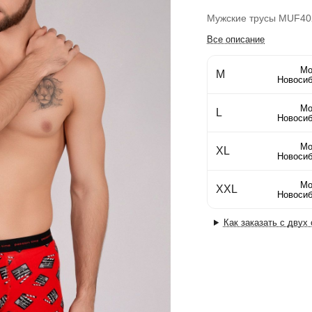
Мужские трусы MUF40
Все описание
Мо
M
Новосиб
Мо
L
Новосиб
Мо
XL
Новосиб
Мо
XXL
Новосиб
Как заказать с двух