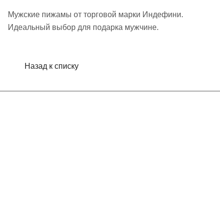
Мужские пижамы от торговой марки Индефини.
Идеальный выбор для подарка мужчине.
Назад к списку
Интернет-магазин
Компания
Информация
Помощь
Контакты
+7 (495) 660-50-80
info@indefini.com