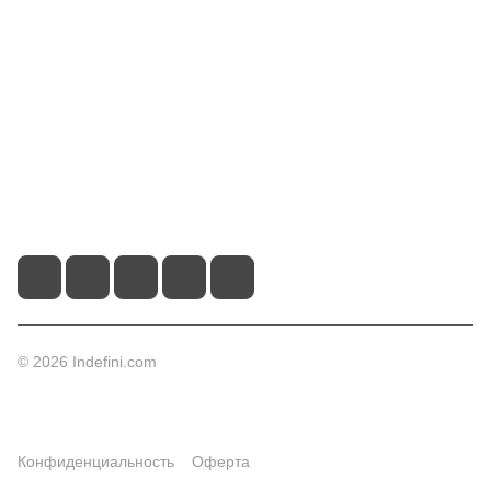
Информация
Помощь
Контакты
+7 (495) 660-50-80
info@indefini.com
Москва, Рязанский проспект, дом 3Б, помещение 6/4
© 2026 Indefini.com
Конфиденциальность
Оферта