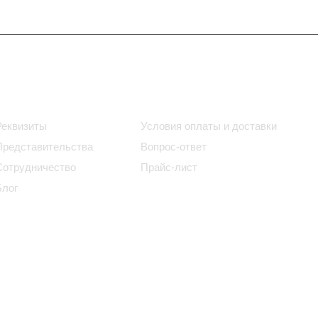
Информация
Помощь
Реквизиты
Условия оплаты и доставки
Представительства
Вопрос-ответ
Сотрудничество
Прайс-лист
Блог