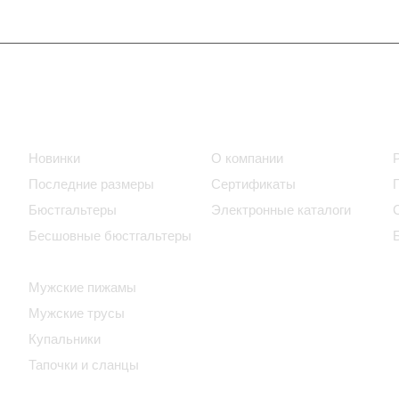
Интернет-магазин
Компания
Новинки
О компании
Последние размеры
Сертификаты
Бюстгальтеры
Электронные каталоги
Бесшовные бюстгальтеры
Домашняя женская одежда
Мужские пижамы
Мужские трусы
Купальники
Тапочки и сланцы