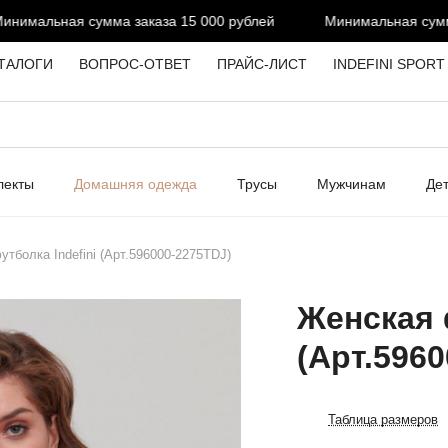
имальная сумма заказа 15 000 рублей
Минимальная сумма 
ТАЛОГИ
ВОПРОС-ОТВЕТ
ПРАЙС-ЛИСТ
INDEFINI SPORT
лекты
Домашняя одежда
Трусы
Мужчинам
Де
тболка Indefini (Арт.596000-2275TDJ)
Женская 
(Арт.596
Таблица размеров