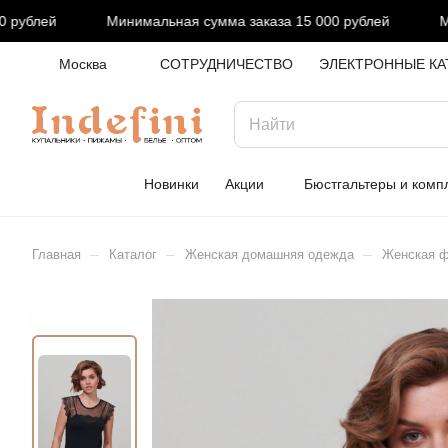
рублей
Минимальная сумма заказа 15 000 рублей
Мин
Москва
СОТРУДНИЧЕСТВО
ЭЛЕКТРОННЫЕ КА
Новинки
Акции
Бюстгальтеры и комп
–
–
–
Главная
Каталог
Женская домашняя одежда
Женская фу