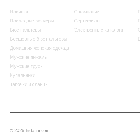
Новинки
О компании
Последние размеры
Сертификаты
Бюстгальтеры
Электронные каталоги
Бесшовные бюстгальтеры
Домашняя женская одежда
Мужские пижамы
Мужские трусы
Купальники
Тапочки и сланцы
© 2026 Indefini.com