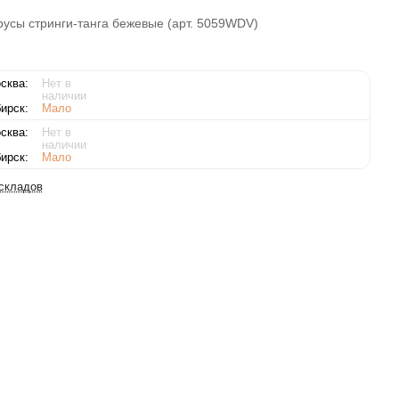
усы стринги-танга бежевые (арт. 5059WDV)
сква:
Нет в
наличии
ирск:
Мало
сква:
Нет в
наличии
ирск:
Мало
 складов