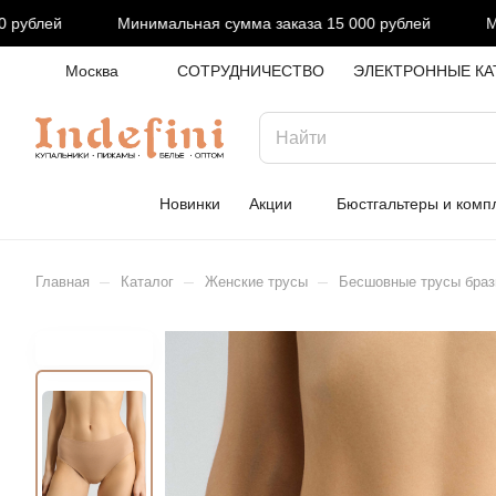
ублей
Минимальная сумма заказа 15 000 рублей
Мини
Москва
СОТРУДНИЧЕСТВО
ЭЛЕКТРОННЫЕ КА
Новинки
Акции
Бюстгальтеры и комп
–
–
–
Главная
Каталог
Женские трусы
Бесшовные трусы браз