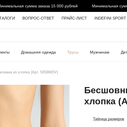
мальная сумма заказа 15 000 рублей
Минимальная сумма з
ТАЛОГИ
ВОПРОС-ОТВЕТ
ПРАЙС-ЛИСТ
INDEFINI SPORT
лекты
Домашняя одежда
Трусы
Мужчинам
Де
илиана из хлопка (Арт. 5059WDV)
Бесшовны
хлопка (
Таблица размеров