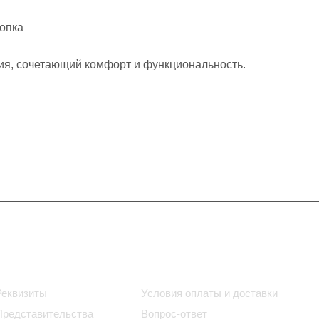
лопка
ия, сочетающий комфорт и функциональность.
Информация
Помощь
Реквизиты
Условия оплаты и доставки
Представительства
Вопрос-ответ